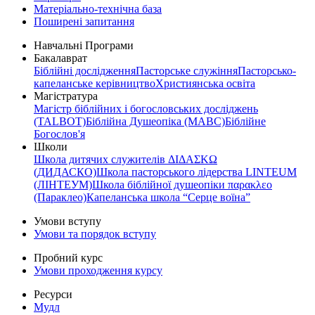
Матеріально-технічна база
Поширені запитання
Навчальні Програми
Бакалаврат
Біблійні дослідження
Пасторське служіння
Пасторсько-
капеланське керівництво
Християнська освіта
Магістратура
Магістр біблійних і богословських досліджень
(TALBOT)
Біблійна Душеопіка (МАВС)
Біблійне
Богослов'я
Школи
Школа дитячих служителів ΔΙΔΑΣΚΩ
(ДИДАСКО)
Школа пасторського лідерства LINTEUM
(ЛІНТЕУМ)
Школа біблійної душеопіки παρακλεο
(Параклео)
Капеланська школа “Серце воїна”
Умови вступу
Умови та порядок вступу
Пробний курс
Умови проходження курсу
Ресурси
Мудл