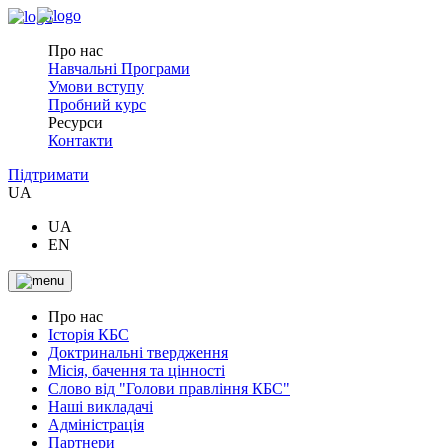
Про нас
Навчальні Програми
Умови вступу
Пробний курс
Ресурси
Контакти
Підтримати
UA
UA
EN
Про нас
Історія КБС
Доктринальні твердження
Місія, бачення та цінності
Слово від "Голови правління КБС"
Наші викладачі
Адміністрація
Партнери