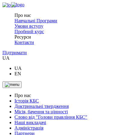
Про нас
Навчальні Програми
Умови вступу
Пробний курс
Ресурси
Контакти
Підтримати
UA
UA
EN
Про нас
Історія КБС
Доктринальні твердження
Місія, бачення та цінності
Слово від "Голови правління КБС"
Наші викладачі
Адміністрація
Партнери