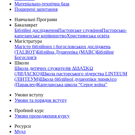
Матеріально-технічна база
Поширені запитання
Навчальні Програми
Бакалаврат
Біблійні дослідження
Пасторське служіння
Пасторсько-
капеланське керівництво
Християнська освіта
Магістратура
Магістр біблійних і богословських досліджень
(TALBOT)
Біблійна Душеопіка (МАВС)
Біблійне
Богослов'я
Школи
Школа дитячих служителів ΔΙΔΑΣΚΩ
(ДИДАСКО)
Школа пасторського лідерства LINTEUM
(ЛІНТЕУМ)
Школа біблійної душеопіки παρακλεο
(Параклео)
Капеланська школа “Серце воїна”
Умови вступу
Умови та порядок вступу
Пробний курс
Умови проходження курсу
Ресурси
Мудл