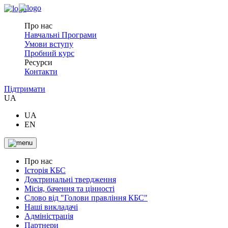
Про нас
Навчальні Програми
Умови вступу
Пробний курс
Ресурси
Контакти
Підтримати
UA
UA
EN
Про нас
Історія КБС
Доктринальні твердження
Місія, бачення та цінності
Слово від "Голови правління КБС"
Наші викладачі
Адміністрація
Партнери