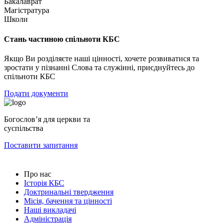
Бакалаврат
Магістратура
Школи
Стань частиною спільноти КБС
Якщо Ви розділяєте наші цінності, хочете розвиватися та
зростати у пізнанні Слова та служінні, приєднуйтесь до
спільноти КБС
Подати документи
Богословʼя для церкви та
суспільства
Поставити запитання
Про нас
Історія КБС
Доктринальні твердження
Місія, бачення та цінності
Наші викладачі
Адміністрація