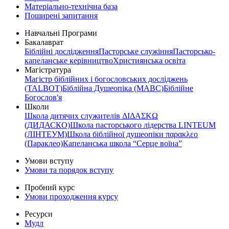
Матеріально-технічна база
Поширені запитання
Навчальні Програми
Бакалаврат
Біблійні дослідження
Пасторське служіння
Пасторсько-
капеланське керівництво
Християнська освіта
Магістратура
Магістр біблійних і богословських досліджень
(TALBOT)
Біблійна Душеопіка (МАВС)
Біблійне
Богослов'я
Школи
Школа дитячих служителів ΔΙΔΑΣΚΩ
(ДИДАСКО)
Школа пасторського лідерства LINTEUM
(ЛІНТЕУМ)
Школа біблійної душеопіки παρακλεο
(Параклео)
Капеланська школа “Серце воїна”
Умови вступу
Умови та порядок вступу
Пробний курс
Умови проходження курсу
Ресурси
Мудл