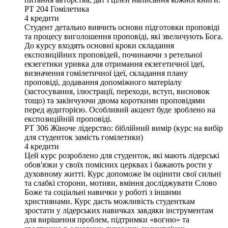
PT 204
Гомілетика
4
кредити
Студент детально вивчить основи підготовки проповіді
та процесу виголошення проповіді, які звеличують Бога.
До курсу входять основні кроки складання
експозиційних проповідей, починаючи з ретельної
екзегетики уривка для отримання екзегетичної ідеї,
визначення гомілетичної ідеї, складання плану
проповіді, додавання допоміжного матеріалу
(застосування, ілюстрації, переходи, вступ, висновок
тощо) та закінчуючи двома короткими проповідями
перед аудиторією. Особливий акцент буде зроблено на
експозиційній проповіді.
PT 306
Жіноче лідерство: біблійний вимір (курс на вибір
для студенток замість гомілетики)
4
кредити
Цей курс розроблено для студенток, які мають лідерські
обов'язки у своїх помісних церквах і бажають рости у
духовному житті. Курс допоможе їм оцінити свої сильні
та слабкі сторони, мотиви, вміння досліджувати Слово
Боже та соціальні навички у роботі з іншими
християнами. Курс дасть можливість студенткам
зростати у лідерських навичках завдяки інструментам
для вирішення проблем, підтримки «вогню» та