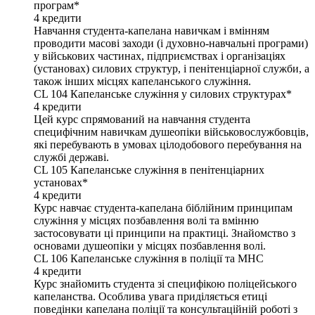
програм*
4
кредити
Навчання студента-капелана навичкам і вмінням
проводити масові заходи (і духовно-навчальні програми)
у військових частинах, підприємствах і організаціях
(установах) силових структур, і пенітенціарної служби, а
також інших місцях капеланського служіння.
CL 104
Капеланське служіння у силових структурах*
4
кредити
Цей курс спрямований на навчання студента
специфічним навичкам душеопіки військовослужбовців,
які перебувають в умовах цілодобового перебування на
службі державі.
CL 105
Капеланське служіння в пенітенціарних
установах*
4
кредити
Курс навчає студента-капелана біблійним принципам
служіння у місцях позбавлення волі та вмінню
застосовувати ці принципи на практиці. Знайомство з
основами душеопіки у місцях позбавлення волі.
CL 106
Капеланське служіння в поліції та МНС
4
кредити
Курс знайомить студента зі специфікою поліцейського
капеланства. Особлива увага приділяється етиці
поведінки капелана поліції та консультаційній роботі з