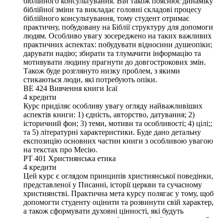
біблійного консультування. Він також пояснює динаміку
біблійної зміни та викладає головні складові процесу
біблійного консультування, тому студент отримає
практичну, побудовану на Біблії структуру для допомоги
людям. Особливо увагу зосереджено на таких важливих
практичних аспектах: побудувати відносини душеопіки;
дарувати надію; збирати та тлумачити інформацію та
мотивувати людину прагнути до довгострокових змін.
Також буде розглянуто низку проблем, з якими
стикаються люди, які потребують опіки.
ВЕ 424
Вивчення книги Ісаї
4
кредити
Курс приділяє особливу увагу огляду найважливіших
аспектів книги: 1) єдність, авторство, датування; 2)
історичний фон; 3) теми, мотиви та особливості; 4) цілі;;
та 5) літературні характеристики. Буде дано детальну
експозицію основних частин книги з особливою увагою
на текстах про Месію.
PT 401
Християнська етика
4
кредити
Цей курс є оглядом принципів християнської поведінки,
представленої у Писанні, історії церкви та сучасному
християнстві. Практична мета курсу полягає у тому, щоб
допомогти студенту оцінити та розвинути свій характер,
а також сформувати духовні цінності, які будуть