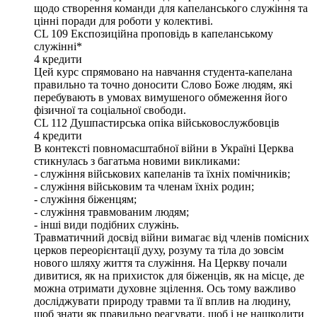
щодо створення команди для капеланського служіння та
цінні поради для роботи у колективі.
CL 109
Експозиційна проповідь в капеланському
служінні*
4
кредити
Цей курс спрямовано на навчання студента-капелана
правильно та точно доносити Слово Боже людям, які
перебувають в умовах вимушеного обмеження його
фізичної та соціальної свободи.
CL 112
Душпастирська опіка військовослужбовців
4
кредити
В контексті повномасштабної війни в Україні Церква
стикнулась з багатьма новими викликами:
- служіння військових капеланів та їхніх помічників;
- служіння військовим та членам їхніх родин;
- служіння біженцям;
- служіння травмованим людям;
- інші види подібних служінь.
Травматичний досвід війни вимагає від членів помісних
церков переорієнтації духу, розуму та тіла до зовсім
нового шляху життя та служіння. На Церкву почали
дивитися, як на прихисток для біженців, як на місце, де
можна отримати духовне зцілення. Ось тому важливо
досліджувати природу травми та її вплив на людину,
щоб знати як правильно реагувати, щоб і не нашкодити