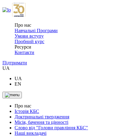
Про нас
Навчальні Програми
Умови вступу
Пробний курс
Ресурси
Контакти
Підтримати
UA
UA
EN
Про нас
Історія КБС
Доктринальні твердження
Місія, бачення та цінності
Слово від "Голови правління КБС"
Наші викладачі