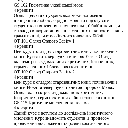
GS 102
Граматика української мови
4
кредити
Огляд граматики української мови допомагає
прищепити любов до рідної мови та підготувати
студентів до вивчення герменевтики, біблійних мов, а
також до використання лінгвістичних навичок та знань
граматики під час особистого вивчення Біблії.
OT 101
Огляд Старого Завіту 1
4
кредити
Цей курс є оглядом старозавітних книг, починаючи з
книги Буття та завершуючи книгою Естер. Огляд
включає розгляд важливих критичних, історичних,
герменевтичних і богословських питань.
OT 102
Огляд Старого Завіту 2
4
кредити
Цей курс є оглядом старозавітних книг, починаючи з
книги Йова та завершуючи книгою пророка Малахії.
Огляд включає розгляд важливих критичних,
історичних, герменевтичних і богословських питань.
GS 115
Критичне мислення та письмо
4
кредити
Даний курс є вступом до досліджень і критичного
мислення. Курс знайомить студентів із процесом
проведення дослідження та розвитком логічного