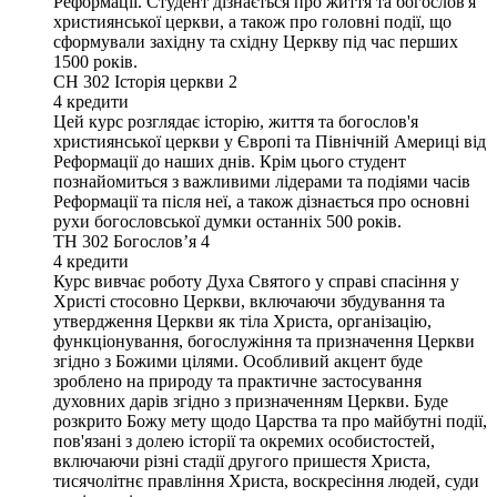
Реформації. Студент дізнається про життя та богослов'я
християнської церкви, а також про головні події, що
сформували західну та східну Церкву під час перших
1500 років.
CH 302
Історія церкви 2
4
кредити
Цей курс розглядає історію, життя та богослов'я
християнської церкви у Європі та Північній Америці від
Реформації до наших днів. Крім цього студент
познайомиться з важливими лідерами та подіями часів
Реформації та після неї, а також дізнається про основні
рухи богословської думки останніх 500 років.
TH 302
Богословʼя 4
4
кредити
Курс вивчає роботу Духа Святого у справі спасіння у
Христі стосовно Церкви, включаючи збудування та
утвердження Церкви як тіла Христа, організацію,
функціонування, богослужіння та призначення Церкви
згідно з Божими цілями. Особливий акцент буде
зроблено на природу та практичне застосування
духовних дарів згідно з призначенням Церкви. Буде
розкрито Божу мету щодо Царства та про майбутні події,
пов'язані з долею історії та окремих особистостей,
включаючи різні стадії другого пришестя Христа,
тисячолітнє правління Христа, воскресіння людей, суди