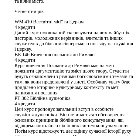
та вічне місто.
Четвертий рік
WM 410
Всесвітні місії та Церква
4
кредити
Даний курс покликаний скеровувати наших майбутніх
пасторів, молодіжних керівників, вчителів та інших
служителів до більш місіонерського погляду на служіння
і церкву.
BE 146
Вивчення послання до Римлян
4
кредити
Курс вивчення Послання до Римлян має на меті
пояснити аргументацію та зміст цього твору. Студенти
будуть ознайомлені з різними богословськими темами та
тим, як вони представлені у листі. Особливу увагу буде
приділено історико-культурному контексту та меті
написання послання.
PT 302
Біблійна душеопіка
4
кредити
Цей курс пропонує загальний вступ в особисте
служіння душеопіки. Він починається з обговорення
основних принципів біблійного консультування, які
відокремлюють його від інших систем консультування.
Потім курс відстежує та дає оцінку сучасної історії руху