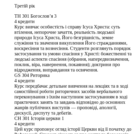
Tретій рік
TH 301
Богословʼя 3
4
кредити
Курс вивчає особистість і справу Ісуса Христа: суть
втілення, непорочне зачаття, реальність людської
природи Ісуса Христа, Його безгрішність, земне
служіння та значення викуплення Його стражданнями,
воскресіння та вознесіння. Студенти розглянуть порядок
застосування та умови спасіння у Христі: божественні та
людські аспекти спасіння (обрання, напередвизначення,
поклик, віра, навернення, покаяння); доктрини про
відродження, виправдання та освячення.
GS 304
Риторика
4
кредити
Курс передбачає детальне вивчення на лекціях та в ході
самостійної роботи риторичних засобів вербального
переконування з їхнім наступним застосуванням в ході
практичних занять та завдань відповідно до основних
жанрів публічних виступів — проповіді, апології,
дискусії, диспуту та дебатів.
CH 301
Історія церкви 1
4
кредити
Цей курс пропонує огляд історії Церкви від її початку до