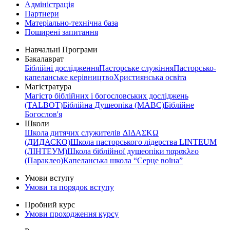
Адміністрація
Партнери
Матеріально-технічна база
Поширені запитання
Навчальні Програми
Бакалаврат
Біблійні дослідження
Пасторське служіння
Пасторсько-
капеланське керівництво
Християнська освіта
Магістратура
Магістр біблійних і богословських досліджень
(TALBOT)
Біблійна Душеопіка (МАВС)
Біблійне
Богослов'я
Школи
Школа дитячих служителів ΔΙΔΑΣΚΩ
(ДИДАСКО)
Школа пасторського лідерства LINTEUM
(ЛІНТЕУМ)
Школа біблійної душеопіки παρακλεο
(Параклео)
Капеланська школа “Серце воїна”
Умови вступу
Умови та порядок вступу
Пробний курс
Умови проходження курсу