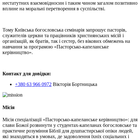
нестатутних взаємовідносин і таким чином загалом позитивно
вплине на моральні перетворення в суспільстві.
Тому Київська богословська семінарія запрошує пасторів,
служителів церкви та працівників християнських місій і
організацій, як братів, так і сестер, без вікових обмежень на
навчання за програмою «Пасторсько-капеланське
керівництво».
Контакт для довідки:
+380 63 966 0972
Вікторія Бортницька
Місія
Місія спеціалізації «Пасторсько-капеланське керівництво»: для
слави Божої розвинути у студентах-капеланах богословське та
практичне розуміння Біблії для душпастирської опіки людей,
які знаходяться в умовах, де задоволення їхніх соціальних і