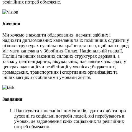
релігійних потреб обмежене.
Бачення
Ми хочемо знаходити обдарованих, навчати здібних і
надихати дипломованих капеланів та їх помічників служити у
різних структурах суспільства країни для того, щоб наш народ
міг мати капелана у Збройних Силах, Національній гвардії,
Поліції та інших законних силових структурах держави, а
також у пенітенціарних, лікувальних, навчальних закладах, у
центрах адаптації чи реабілітації у хоспісах; бюджетних,
громадських, транспортних і спортивних організаціях та
інших місцях з особливими умовами життя.
Завдання
Підготувати капеланів і помічників, здатних дбати про
духовні та соціальні потреби людей, які перебувають в
умовах, де задоволення їхніх соціальних та релігійних
потреб обмежено.