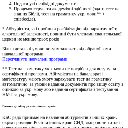
Подати усі необхідні документи.
Продемонструвати академічні здібності (здати тест на
знання Біблії, тест на граматику укр. мови** +
співбесіда).
* Абітурієнти, які пройшли реабілітацію від наркотичної та
алкогольної залежності, повинні бути членами євангельської
церкви не менше трьох років.
Більш детальні умови вступу залежать від обраної вами
навчальної програми
Переглянути навчальні програми
** Тест на граматику укр. мови не потрібен для вступу на
сертифікатні програми. Абітурієнти на бакалаврат і
магістратуру мають змогу зарахувати тест на граматику
автоматично, за умови надання документів про вищу освіту з
оцінкою за укр. мову або надання сертифіката з тестування
НМТ за укр. мову.
Вимоги до абітурієнтів з інших країн
КБС радо приймає на навчання абітурієнтів з інших країн,
окрім громадян Росії та інших країн СНД, якщо вони готові
навчатися українською мовою та мають змогу приїжджати на