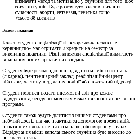
визначати метод та мотивацію у служінні для того, щоб
готувати учнів. Буде розглянуто важливі питання
сучасності: аборти, евтаназія, генетика тощо.
Усього
88
кредитів
Вимоги з практики:
Кожен студент спеціалізації «Пасторсько-капеланське
керівництво» має отримати 2 кредити на семестр за
виконання практики. Різні напрямки спеціалізації вимагають
виконання різних практичних завдань:
Студенту буде рекомендовано відвідати на вибір госпіталь
(лікарню), пенітенціарний заклад, реабілітаційний центр,
військову частину, відділення поліції або пожежний підрозділ.
Студент повинен подати письмовий звіт про кожне
відвідування, бесіду чи заняття у межах виконання навчальної
програми.
Студенти також будуть ділитися з іншими студентами про
набутий досвід під час практики за допомогою презентацій,
практичних і дидактичних семінарів, обговорень у групах.
Відвідування місць капеланського служіння буде внесено до
розкладу занять.