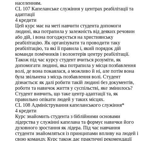
населенням.
CL 107
Капеланське служіння у центрах реабілітації та
адаптації
4
кредити
Цей курс має на меті навчити студента допомоги
людині, яка потрапила у залежність від деяких речовин
або дій, і вона погоджується на християнську
реабілітацію. Як організувати та проводити таку
реабілітацію, та які її правила і, який порядок дій
команди помічників і волонтерів центру реабілітації.
Також під час курсу студент вчиться розуміти, як
допомогати людині, яка потрапила у місця позбавлення
волі, де вона покаялася, а можливо й ні, але потім вона
була звільнена з місць позбавлення волі. Студент
дізнається: як далі робити такій людині без документів,
роботи та навичок життя у суспільстві, яке змінилось?
Студент вивчить, що таке центр адаптації та, як
правильно опікати людей у таких місцях.
CL 108
Адміністрування капеланського служіння*
4
кредити
Курс знайомить студента з біблійними основами
лідерства у служінні капелана та формує навички його
духовного зростання як лідера. Під час навчання
студенти знайомляться із принципами впливу на людей і
свою команду. Курс також дає практичні рекомендації