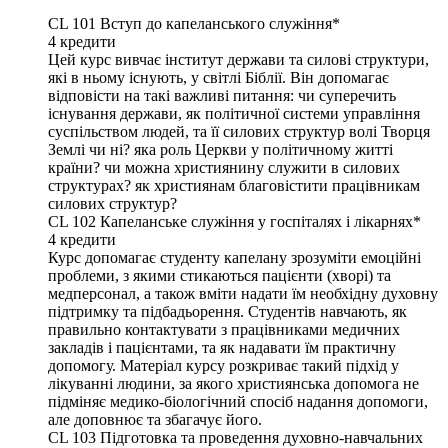
СL 101
Вступ до капеланського служіння*
4
кредити
Цей курс вивчає інститут держави та силові структури,
які в ньому існують, у світлі Біблії. Він допомагає
відповісти на такі важливі питання: чи суперечить
існування держави, як політичної системи управління
суспільством людей, та її силових структур волі Творця
Землі чи ні? яка роль Церкви у політичному житті
країни? чи можна християнину служити в силових
структурах? як християнам благовістити працівникам
силових структур?
CL 102
Капеланське служіння у госпіталях і лікарнях*
4
кредити
Курс допомагає студенту капелану зрозуміти емоційні
проблеми, з якими стикаються пацієнти (хворі) та
медперсонал, а також вміти надати їм необхідну духовну
підтримку та підбадьорення. Студентів навчають, як
правильно контактувати з працівниками медичних
закладів і пацієнтами, та як надавати їм практичну
допомогу. Матеріал курсу розкриває такий підхід у
лікуванні людини, за якого християнська допомога не
підміняє медико-біологічний спосіб надання допомоги,
але доповнює та збагачує його.
CL 103
Підготовка та проведення духовно-навчальних