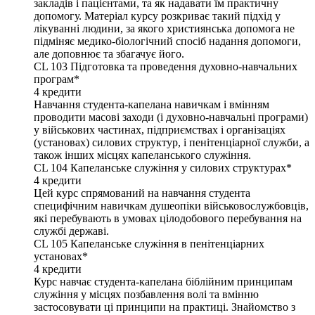
закладів і пацієнтами, та як надавати їм практичну
допомогу. Матеріал курсу розкриває такий підхід у
лікуванні людини, за якого християнська допомога не
підміняє медико-біологічний спосіб надання допомоги,
але доповнює та збагачує його.
CL 103
Підготовка та проведення духовно-навчальних
програм*
4
кредити
Навчання студента-капелана навичкам і вмінням
проводити масові заходи (і духовно-навчальні програми)
у військових частинах, підприємствах і організаціях
(установах) силових структур, і пенітенціарної служби, а
також інших місцях капеланського служіння.
CL 104
Капеланське служіння у силових структурах*
4
кредити
Цей курс спрямований на навчання студента
специфічним навичкам душеопіки військовослужбовців,
які перебувають в умовах цілодобового перебування на
службі державі.
CL 105
Капеланське служіння в пенітенціарних
установах*
4
кредити
Курс навчає студента-капелана біблійним принципам
служіння у місцях позбавлення волі та вмінню
застосовувати ці принципи на практиці. Знайомство з