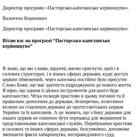
Директор програми «Пасторсько-капеланське керівництво»
Валентин Кореневич
Директор програми «Пасторсько-капеланське керівництво»
Вітаю вас на програмі “Пасторсько-капеланське
керівництво”
Я знаю, що ми з вами, віруючі, маємо прагнути, щоб і в
силових структурах, і в інших сферах держави, куди доступ
церкви обмежений, через капелана постійно було присутнє
Слово Боже, що має здатність відроджувати до нового життя.
Я вірю, що одним із дієвих інструментів для цього буде
капеланство. Чітка позиція християн в цьому питанні та її
правильне донесення до держави, безперечно, позитивно
вплине на ставлення держави до протестантських церков
України та їх капеланів. А це значить, що з боку держави для
наших церков не повинно бути перешкод для звершення їх
представниками капеланської служби. Перебування християн
в силових та інших сферах держави, безсумнівно, допоможе
зменшити факти хабарництва, несправедливого суду,