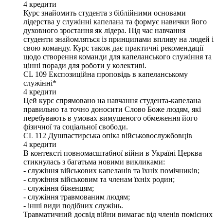
4
кредити
Курс знайомить студента з біблійними основами
лідерства у служінні капелана та формує навички його
духовного зростання як лідера. Під час навчання
студенти знайомляться із принципами впливу на людей і
свою команду. Курс також дає практичні рекомендації
щодо створення команди для капеланського служіння та
цінні поради для роботи у колективі.
CL 109
Експозиційна проповідь в капеланському
служінні*
4
кредити
Цей курс спрямовано на навчання студента-капелана
правильно та точно доносити Слово Боже людям, які
перебувають в умовах вимушеного обмеження його
фізичної та соціальної свободи.
CL 112
Душпастирська опіка військовослужбовців
4
кредити
В контексті повномасштабної війни в Україні Церква
стикнулась з багатьма новими викликами:
- служіння військових капеланів та їхніх помічників;
- служіння військовим та членам їхніх родин;
- служіння біженцям;
- служіння травмованим людям;
- інші види подібних служінь.
Травматичний досвід війни вимагає від членів помісних