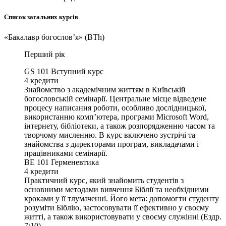
Список загальних курсів
«Бакалавр богословʼя» (BTh)
Перший рік
GS 101
Вступний курс
4
кредити
Знайомство з академічним життям в Київській
богословській семінарії. Центральне місце відведене
процесу написання роботи, особливо дослідницької,
використанню комп’ютера, програми Microsoft Word,
інтернету, бібліотеки, а також розпорядженню часом та
творчому мисленню. В курс включено зустрічі та
знайомства з директорами програм, викладачами і
працівниками семінарії.
BE 101
Герменевтика
4
кредити
Практичний курс, який знайомить студентів з
основними методами вивчення Біблії та необхідними
кроками у її тлумаченні. Його мета: допомогти студенту
розуміти Біблію, застосовувати її ефективно у своєму
житті, а також використовувати у своєму служінні (Ездр.
7:10).