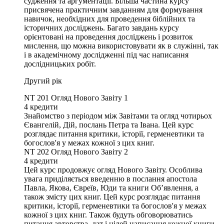
судження та аргументації. Більша частина курсу
присвячена практичним завданням для формування
навичок, необхідних для проведення біблійних та
історичних досліджень. Багато завдань курсу
орієнтовані на проведення досліджень і розвиток
мислення, що можна використовувати як в служінні, так
і в академічному дослідженні під час написання
дослідницьких робіт.
Другий рік
NT 201
Огляд Нового Завіту 1
4
кредити
Знайомство з періодом між Завітами та огляд чотирьох
Євангелій, Дій, послань Петра та Івана. Цей курс
розглядає питання критики, історії, герменевтики та
богослов'я у межах кожної з цих книг.
NT 202
Огляд Нового Завіту 2
4
кредити
Цей курс продовжує огляд Нового Завіту. Особлива
увага приділяється введенню в послання апостола
Павла, Якова, Євреїв, Юди та книги Обʼявлення, а
також змісту цих книг. Цей курс розглядає питання
критики, історії, герменевтики та богослов'я у межах
кожної з цих книг. Також будуть обговорюватись
питання авторства, дат і цілей написання кожної книги.