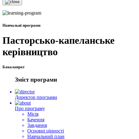
Навчальні програми
Пасторсько-капеланське
керівництво
Бакалаврат
Зміст програми
Директор програми
Про програму
Місія
Бачення
Завдання
Основні цінності
Навчальний план