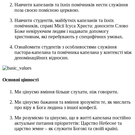
Навчити капеланів та їхніх помічників нести служіння
поза своєю помісною церквою.
Навчити студентів, майбутніх капеланів та їхніх
помічників, справі Місії Ісуса Христа: доносити Слово
Боже невіруючим людям і надавати допомогу
християнам, які перебувають у специфічних умовах.
Ознайомити студентів з особливостями служіння
пастора-капелана та помічника капелана у контексті між
деномінаційних відносин.
Основні цінності
Ми цінуємо вміння більше слухати, ніж говорити.
Ми цінуємо бажання та вміння зрозуміти те, як мислить
про віру в Бога людина з іншої конфесії.
Ми розуміємо та цінуємо, що в житті капелана постійно
актуальне питання пріоритетів: Царство Небесне та
царство земне – як служити Богові та своїй країні.