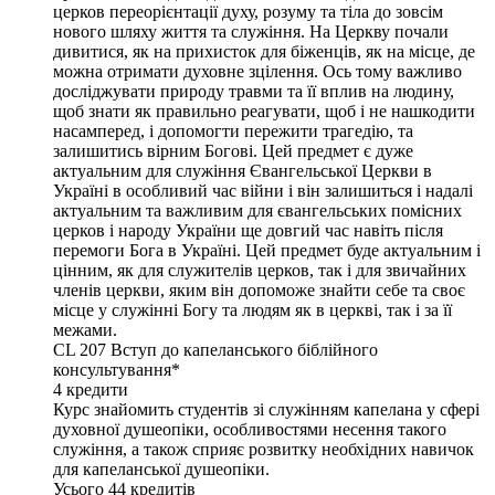
церков переорієнтації духу, розуму та тіла до зовсім
нового шляху життя та служіння. На Церкву почали
дивитися, як на прихисток для біженців, як на місце, де
можна отримати духовне зцілення. Ось тому важливо
досліджувати природу травми та її вплив на людину,
щоб знати як правильно реагувати, щоб і не нашкодити
насамперед, і допомогти пережити трагедію, та
залишитись вірним Богові. Цей предмет є дуже
актуальним для служіння Євангельської Церкви в
Україні в особливий час війни і він залишиться і надалі
актуальним та важливим для євангельських помісних
церков і народу України ще довгий час навіть після
перемоги Бога в Україні. Цей предмет буде актуальним і
цінним, як для служителів церков, так і для звичайних
членів церкви, яким він допоможе знайти себе та своє
місце у служінні Богу та людям як в церкві, так і за її
межами.
CL 207
Вступ до капеланського біблійного
консультування*
4
кредити
Курс знайомить студентів зі служінням капелана у сфері
духовної душеопіки, особливостями несення такого
служіння, а також сприяє розвитку необхідних навичок
для капеланської душеопіки.
Усього
44
кредитів