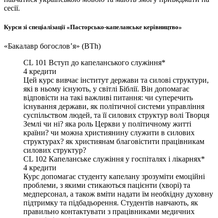
сесії.
Курси зі спеціалізації «Пасторсько-капеланське керівництво»
«Бакалавр богословʼя» (BTh)
СL 101
Вступ до капеланського служіння*
4
кредити
Цей курс вивчає інститут держави та силові структури,
які в ньому існують, у світлі Біблії. Він допомагає
відповісти на такі важливі питання: чи суперечить
існування держави, як політичної системи управління
суспільством людей, та її силових структур волі Творця
Землі чи ні? яка роль Церкви у політичному житті
країни? чи можна християнину служити в силових
структурах? як християнам благовістити працівникам
силових структур?
CL 102
Капеланське служіння у госпіталях і лікарнях*
4
кредити
Курс допомагає студенту капелану зрозуміти емоційні
проблеми, з якими стикаються пацієнти (хворі) та
медперсонал, а також вміти надати їм необхідну духовну
підтримку та підбадьорення. Студентів навчають, як
правильно контактувати з працівниками медичних