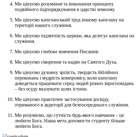
Ми цінуємо розуміння та виконання принципу
подвійного підпорядкування в царстві земному.
Ми цінуємо капеланський труд іншому капелану на
території нашого служіння.
Ми цінуємо підзвітність церкви, яка делегує капелана на
служіння.
Ми цінуємо глибоке вивчення Писання.
Ми цінуємо смирення та надію на Святого Духа.
Ми цінуємо духовну зрілість, твердість біблійних
переконань і мудрість компромісу, коли капелану
доведеться працювати серед людей різних віросповідань
– без осуду вказувати шлях істини.
Ми цінуємо практичне застосування досвіду,
отриманого в аудиторії для безпосереднього служіння.
Ми розуміємо, що сутність будь-якого навчання – це
любити Бога. Наша мета допомогти студенту більше
любити Бога.