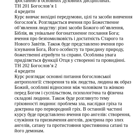
зростанню в основних духовних дисциплінах.
TH 201
Богословʼя 1
4
кредити
Курс вивчає вихідні передумови, цілі та засоби вивчення
богослов'я. Розглядається вчення про Божественне
обʼявлення людству: різні засоби Божого обʼявлення,
Біблія, як унікальне богонатхненне послання Бога;
вчення про безпомилковість і достатність Старого та
Нового Завітів. Також буде представлено вчення про
існування Бога, Його особисту та триєдину природу,
божественні атрибути та справи. Особлива увага
приділяється функції Отця у створенні та провидінні.
TH 202
Богословʼя 2
4
кредити
Курс розглядає основні питання богословської
антропології: створення та вік людства, людина як образ
Божий, особливі відносини між чоловіком та жінкою
перед Богом і суспільством, психологічна та фізична
складові людини. Також буде розглянуто тему
гріховності людини: проблема зла, наслідки гріха та
доктрина про первородний гріх. В останній частині
курсу буде представлено вчення про ангелів: створення,
служіння та призначення ангелів, доктрина про злих
ангелів, сатану та протистояння християнина сатані та
його демонам.