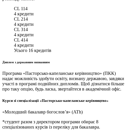
CL 114
4
кредити
CL 214
4
кредити
CL 314
4
кредити
CL 414
4
кредити
Усього
16
кредитів
Диплом з державним визнанням
Програма «Пасторсько-капеланське керівництво» (ПКК)
надає можливість здобути освіту, визнану державою, завдяки
участі в програмі подвійних дипломів. Щоб дізнатися більше
про таку опцію, будь ласка, звертайтеся в академічний офіс.
Курси зі спеціалізації «Пасторсько-капеланське керівництво»
«Молодший бакалавр богословʼя» (ATh)
*студент разом з директором програми обирає 8
спеціалізованих курсів із переліку для бакалавра.