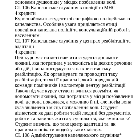
основами душеопіки у місцях позбавлення волі.
CL 106
Капеланське служіння в поліції та МНС
4
кредити
Курс знайомить студента зі специфікою поліцейського
капеланства. Особлива увага приділяється етиці
поведінки капелана поліції та консультаційній роботі з
населенням.
CL 107
Капеланське служіння у центрах реабілітації та
адаптації
4
кредити
Цей курс має на меті навчити студента допомоги
людині, яка потрапила у залежність від деяких речовин
або дій, і вона погоджується на християнську
реабілітацію. Як організувати та проводити таку
реабілітацію, та які її правила і, який порядок дій
команди помічників і волонтерів центру реабілітації.
Також під час курсу студент вчиться розуміти, як
допомогати людині, яка потрапила у місця позбавлення
волі, де вона покаялася, а можливо й ні, але потім вона
була звільнена з місць позбавлення волі. Студент
дізнається: як далі робити такій людині без документів,
роботи та навичок життя у суспільстві, яке змінилось?
Студент вивчить, що таке центр адаптації та, як
правильно опікати людей у таких місцях.
CL 108
Адміністрування капеланського служіння*