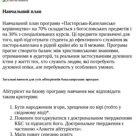
Навчальний план
Навчальний план програми «Пасторсько-Капеланське
керівництво» на 70% складається з богословських предметів і
на 30% з спеціалізованих курсів. Ці предмети призначені для
того, щоб підготувати студента до ефективного служіння як
пастора-капелана в рідній країні або за її межами. Програма
прагне створити баланс між християнськими знаннями,
отриманими в аудиторії, та реальним застосуванням духовних
істин у житті тих, хто служить людям, які потребують
духовної опіки, але перебувають у особливих умовах.
Загальні вимоги для усіх абітурієнтів бакалаврських програм
Абітурієнт на базову програму навчання має відповідати
таким критеріям:
Бути народженим згори, хрещеним по вірі (тобто у
свідомому віці)*.
Повинен погоджуватися з доктринальним твердженням
КБС та підписати його. Доктринальне твердження є
частиною «Анкети абітурієнта».
Мати повну середню освіту.