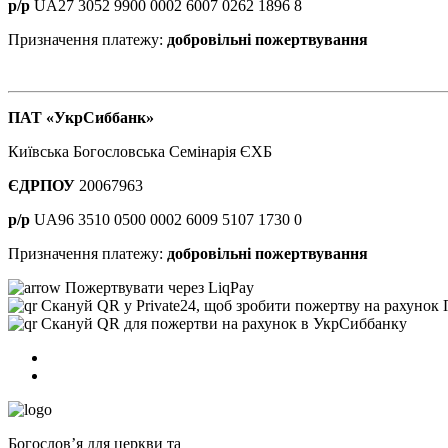
р/р
UA27 3052 9900 0002 6007 0262 1896 8
Призначення платежу:
добровільні пожертвування
ПАТ «УкрСиббанк»
Київська Богословська Семінарія ЄХБ
ЄДРПОУ
20067963
р/р
UA96 3510 0500 0002 6009 5107 1730 0
Призначення платежу:
добровільні пожертвування
Пожертвувати через LiqPay
Скануй QR у Private24, щоб зробити пожертву на рахунок
Скануй QR для пожертви на рахунок в УкрСиббанку
Богословʼя для церкви та