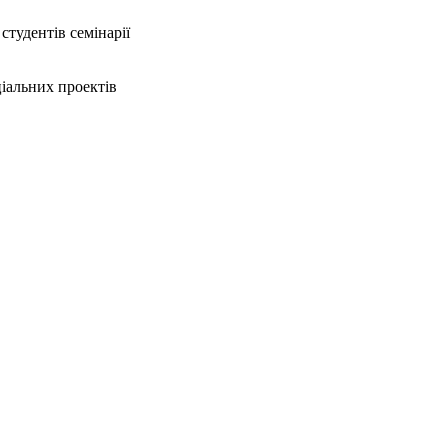
тудентів семінарії
ціальних проектів