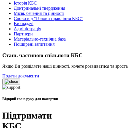
Історія КБС
Доктринальні твердження
Місія, бачення та цінності
Слово від "Голови правління КБС"
Викладачі
Адміністрація
Партнери
Матеріально-технічна база
Поширені запитання
Стань частиною спільноти КБС
Якщо Ви розділяєте наші цінності, хочете розвиватися та зрост
Подати документи
Відкрий свою руку для пожертви
Підтримати
КБС