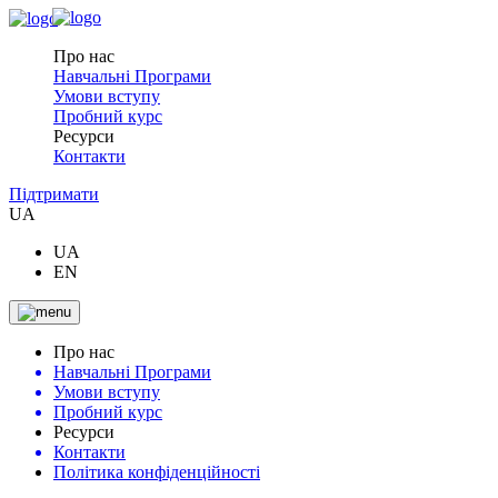
Про нас
Навчальні Програми
Умови вступу
Пробний курс
Ресурси
Контакти
Підтримати
UA
UA
EN
Про нас
Навчальні Програми
Умови вступу
Пробний курс
Ресурси
Контакти
Політика конфіденційності