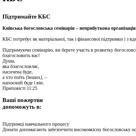
Підтримайте КБС
Київська богословська семінарія – неприбуткова організація,
КБС потребує як матеріальної, так і фінансової підтримки і з в
Підтримуючи семінарію, ви берете участь в розвитку богословсь
благословить вас!
Душа,
яка благословляє,
насичена буде,
а хто поїть
[
інших
]
, –
напоєний буде і він.
Приповісті 11:25
Ваші пожертви
допоможуть в:
Підтримці навчального процесу
Донати допомагають забезпечити високоякісну богословську ос