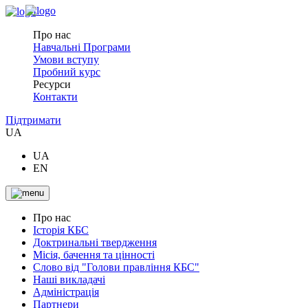
Про нас
Навчальні Програми
Умови вступу
Пробний курс
Ресурси
Контакти
Підтримати
UA
UA
EN
Про нас
Історія КБС
Доктринальні твердження
Місія, бачення та цінності
Слово від "Голови правління КБС"
Наші викладачі
Адміністрація
Партнери