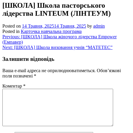
[ШКОЛА] Школа пасторського
лідерства LINTEUM (ЛІНТЕУМ)
Posted on
14 Травня, 2025
14 Травня, 2025
by
admin
Posted in
Карточка навчальна програма
Навігація
Previous:
[ШКОЛА] Школа жіночого лідерства Empower
(Емпавер)
записів
Next:
[ШКОЛА] Школа виховання учнів “МАТЕТЕС”
Залишити відповідь
Ваша e-mail адреса не оприлюднюватиметься.
Обов’язкові
поля позначені
*
Коментар
*