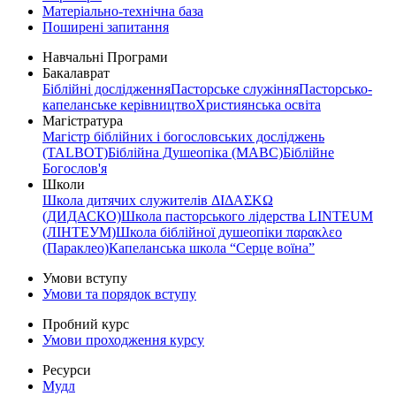
Матеріально-технічна база
Поширені запитання
Навчальні Програми
Бакалаврат
Біблійні дослідження
Пасторське служіння
Пасторсько-
капеланське керівництво
Християнська освіта
Магістратура
Магістр біблійних і богословських досліджень
(TALBOT)
Біблійна Душеопіка (МАВС)
Біблійне
Богослов'я
Школи
Школа дитячих служителів ΔΙΔΑΣΚΩ
(ДИДАСКО)
Школа пасторського лідерства LINTEUM
(ЛІНТЕУМ)
Школа біблійної душеопіки παρακλεο
(Параклео)
Капеланська школа “Серце воїна”
Умови вступу
Умови та порядок вступу
Пробний курс
Умови проходження курсу
Ресурси
Мудл